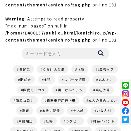
content/themes/kenichiro/tag.php
on line
132
Warning
: Attempt to read property
"max_num_pages" on null in
/home/r1408137/public_html/kenichiro.jp/wp-
content/themes/kenichiro/tag.php
on line
132
自民党
うちけん会議
視察
#産後ケア
助成金
宅建
スポーツ振興
高木けい
区民のミカタ
朝日けんたろう
当初予算
新型コロナ
自転車専用通行帯
成人の日のつどい
避難
家族の記録
土木部
ひな人形
戸籍届出
妊婦
ラグビー
町会イベント