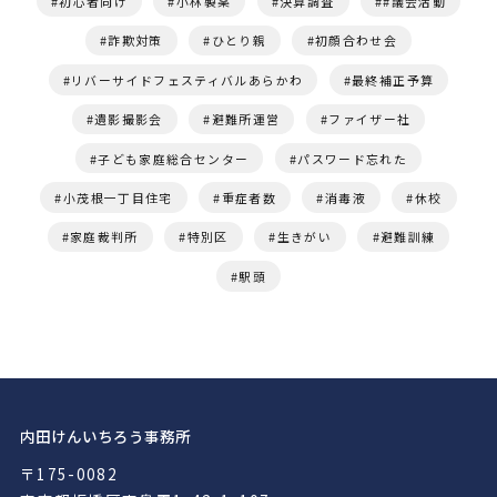
初心者向け
小林製薬
決算調査
#議会活動
詐欺対策
ひとり親
初顔合わせ会
リバーサイドフェスティバルあらかわ
最終補正予算
遺影撮影会
避難所運営
ファイザー社
子ども家庭総合センター
パスワード忘れた
小茂根一丁目住宅
重症者数
消毒液
休校
家庭裁判所
特別区
生きがい
避難訓練
駅頭
内田けんいちろう事務所
〒175-0082