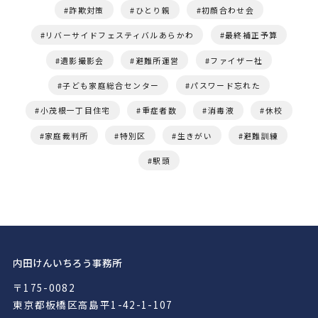
詐欺対策
ひとり親
初顔合わせ会
リバーサイドフェスティバルあらかわ
最終補正予算
遺影撮影会
避難所運営
ファイザー社
子ども家庭総合センター
パスワード忘れた
小茂根一丁目住宅
重症者数
消毒液
休校
家庭裁判所
特別区
生きがい
避難訓練
駅頭
内田けんいちろう事務所
〒175-0082
東京都板橋区高島平1-42-1-107