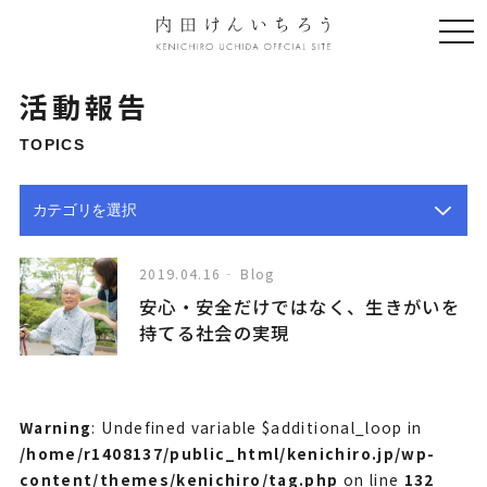
togg
navi
活動報告
TOPICS
2019.04.16
Blog
安心・安全だけではなく、生きがいを
持てる社会の実現
Warning
: Undefined variable $additional_loop in
/home/r1408137/public_html/kenichiro.jp/wp-
content/themes/kenichiro/tag.php
on line
132