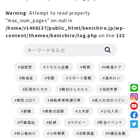
Warning
: Attempt to read property
"max_num_pages" on null in
/home/r1408137/public_html/kenichiro.jp/wp-
content/themes/kenichiro/tag.php
on line
132
自民党
うちけん会議
視察
#産後ケア
助成金
宅建
スポーツ振興
高木けい
区民のミカタ
朝日けんたろう
当初予算
新型コロナ
自転車専用通行帯
成人の日のつどい
避難
家族の記録
土木部
ひな人形
戸籍届出
妊婦
ラグビー
町会イベント
初心者向け
小林製薬
決算調査
#議会活動