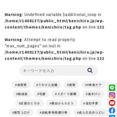
Warning
: Undefined variable $additional_loop in
/home/r1408137/public_html/kenichiro.jp/wp-
content/themes/kenichiro/tag.php
on line
132
Warning
: Attempt to read property
"max_num_pages" on null in
/home/r1408137/public_html/kenichiro.jp/wp-
content/themes/kenichiro/tag.php
on line
132
自民党
うちけん会議
視察
#産後ケア
助成金
宅建
スポーツ振興
高木けい
区民のミカタ
朝日けんたろう
当初予算
新型コロナ
自転車専用通行帯
成人の日のつどい