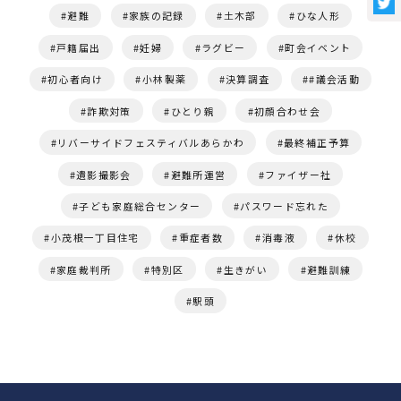
避難
家族の記録
土木部
ひな人形
戸籍届出
妊婦
ラグビー
町会イベント
初心者向け
小林製薬
決算調査
#議会活動
詐欺対策
ひとり親
初顔合わせ会
リバーサイドフェスティバルあらかわ
最終補正予算
遺影撮影会
避難所運営
ファイザー社
子ども家庭総合センター
パスワード忘れた
小茂根一丁目住宅
重症者数
消毒液
休校
家庭裁判所
特別区
生きがい
避難訓練
駅頭