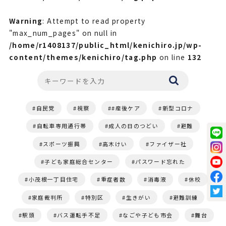
Warning
: Attempt to read property
"max_num_pages" on null in
/home/r1408137/public_html/kenichiro.jp/wp-
content/themes/kenichiro/tag.php
on line
132
自民党
視察
#産後ケア
新型コロナ
自転車専用通行帯
成人の日のつどい
避難
スポーツ振興
高木けい
ファイザー社
子ども家庭総合センター
パスワード忘れた
小茂根一丁目住宅
重症者数
消毒液
休校
家庭裁判所
特別区
生きがい
避難訓練
駅頭
バス運転手不足
なごや子ども市会
舞台