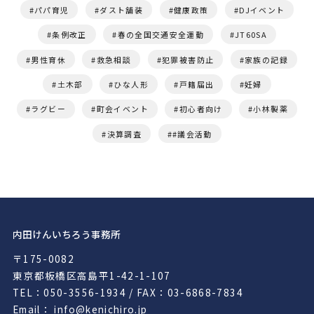
パパ育児
ダスト舗装
健康政策
DJイベント
条例改正
春の全国交通安全運動
JT60SA
男性育休
救急相談
犯罪被害防止
家族の記録
土木部
ひな人形
戸籍届出
妊婦
ラグビー
町会イベント
初心者向け
小林製薬
決算調査
#議会活動
内田けんいちろう事務所
〒175-0082
東京都板橋区高島平1-42-1-107
TEL：050-3556-1934 / FAX：03-6868-7834
Email： info@kenichiro.jp