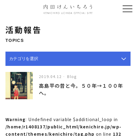
togg
navi
活動報告
TOPICS
2019.04.12
Blog
高島平の昔と今。５０年→１００年
へ。
Warning
: Undefined variable $additional_loop in
/home/r1408137/public_html/kenichiro.jp/wp-
content/themes/kenichiro/tag.php
on line
132