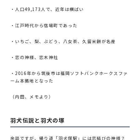
・人口49,173人で、近年は横ばい
・江戸時代から宿場町であった
・いちご、梨、ぶどう、八女茶、久留米餅が名産
・恋の神様、恋木神社
・2016年から筑後市は福岡ソフトバンクホークスファ
ーム本拠地となった
（内田、メモより）
羽犬伝説と羽犬の塚
余談ですが、帰り道「羽犬塚駅」には恋結びの神様？