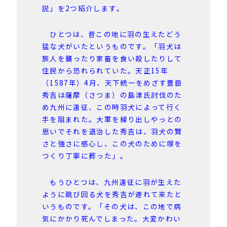
説」を2つ紹介します。
ひとつは、昔この地に羽の生えたどう
猛な犬がいたというものです。「羽犬は
旅人を襲ったり家畜を食い殺したりして
住民から恐れられていた。天正15年
（1587年）4月、天下統一をめざす豊臣
秀吉は薩摩（さつま）の島津氏討伐のた
め九州に遠征、この時羽犬によって行く
手を阻まれた。大軍を繰り出しやっとの
思いでそれを退治した秀吉は、羽犬の賢
さと強さに感心し、この犬のために塚を
つくり丁寧に葬った」。
もうひとつは、九州遠征に羽が生えた
ように跳び回る犬を秀吉が連れて来たと
いうものです。「その犬は、この地で病
気にかかり死んでしまった。大変かわい