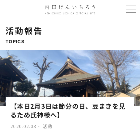
togg
navi
活動報告
TOPICS
【本日2月3日は節分の日、豆まきを見
るため氏神様へ】
2020.02.03
活動