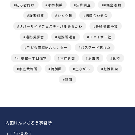
初心者向け
小林製薬
決算調査
#議会活動
詐欺対策
ひとり親
初顔合わせ会
リバーサイドフェスティバルあらかわ
最終補正予算
遺影撮影会
避難所運営
ファイザー社
子ども家庭総合センター
パスワード忘れた
小茂根一丁目住宅
重症者数
消毒液
休校
家庭裁判所
特別区
生きがい
避難訓練
駅頭
内田けんいちろう事務所
〒175-0082