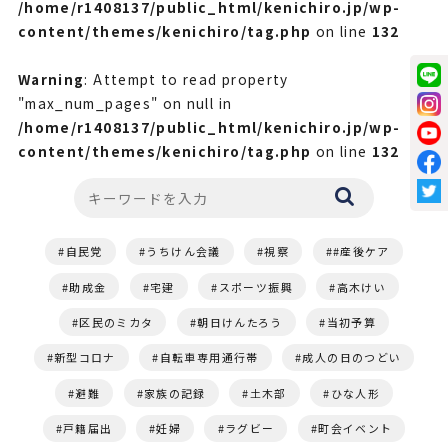
/home/r1408137/public_html/kenichiro.jp/wp-
content/themes/kenichiro/tag.php
on line
132
Warning
: Attempt to read property
"max_num_pages" on null in
/home/r1408137/public_html/kenichiro.jp/wp-
content/themes/kenichiro/tag.php
on line
132
自民党
うちけん会議
視察
#産後ケア
助成金
宅建
スポーツ振興
高木けい
区民のミカタ
朝日けんたろう
当初予算
新型コロナ
自転車専用通行帯
成人の日のつどい
避難
家族の記録
土木部
ひな人形
戸籍届出
妊婦
ラグビー
町会イベント