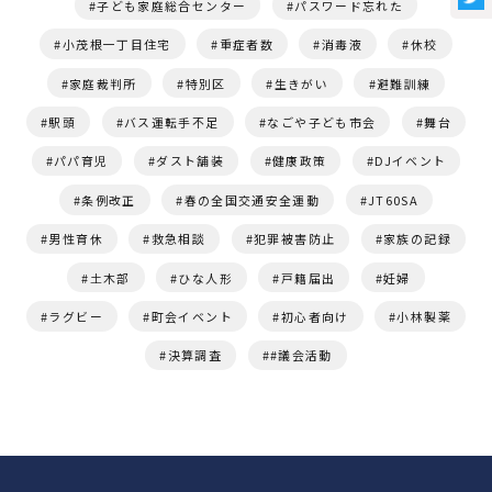
子ども家庭総合センター
パスワード忘れた
小茂根一丁目住宅
重症者数
消毒液
休校
家庭裁判所
特別区
生きがい
避難訓練
駅頭
バス運転手不足
なごや子ども市会
舞台
パパ育児
ダスト舗装
健康政策
DJイベント
条例改正
春の全国交通安全運動
JT60SA
男性育休
救急相談
犯罪被害防止
家族の記録
土木部
ひな人形
戸籍届出
妊婦
ラグビー
町会イベント
初心者向け
小林製薬
決算調査
#議会活動