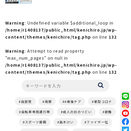
Warning
: Undefined variable $additional_loop in
/home/r1408137/public_html/kenichiro.jp/wp-
content/themes/kenichiro/tag.php
on line
132
Warning
: Attempt to read property
"max_num_pages" on null in
/home/r1408137/public_html/kenichiro.jp/wp-
content/themes/kenichiro/tag.php
on line
132
自民党
視察
#産後ケア
新型コロナ
自転車専用通行帯
成人の日のつどい
避難
スポーツ振興
高木けい
ファイザー社