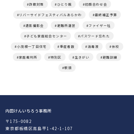
詐欺対策
ひとり親
初顔合わせ会
リバーサイドフェスティバルあらかわ
最終補正予算
遺影撮影会
避難所運営
ファイザー社
子ども家庭総合センター
パスワード忘れた
小茂根一丁目住宅
重症者数
消毒液
休校
家庭裁判所
特別区
生きがい
避難訓練
駅頭
内田けんいちろう事務所
〒175-0082
東京都板橋区高島平1-42-1-107