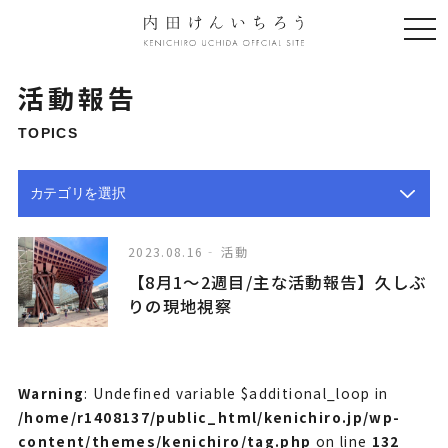
togg
navi
活動報告
TOPICS
2023.08.16
活動
【8月1〜2週目/主な活動報告】久しぶ
りの現地視察
Warning
: Undefined variable $additional_loop in
/home/r1408137/public_html/kenichiro.jp/wp-
content/themes/kenichiro/tag.php
on line
132