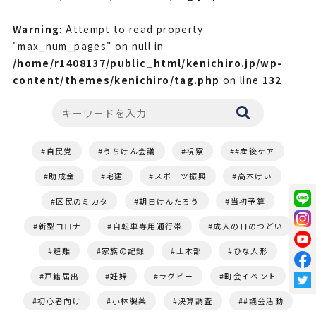
Warning
: Attempt to read property
"max_num_pages" on null in
/home/r1408137/public_html/kenichiro.jp/wp-
content/themes/kenichiro/tag.php
on line
132
自民党
うちけん会議
視察
#産後ケア
助成金
宅建
スポーツ振興
高木けい
区民のミカタ
朝日けんたろう
当初予算
新型コロナ
自転車専用通行帯
成人の日のつどい
避難
家族の記録
土木部
ひな人形
戸籍届出
妊婦
ラグビー
町会イベント
初心者向け
小林製薬
決算調査
#議会活動