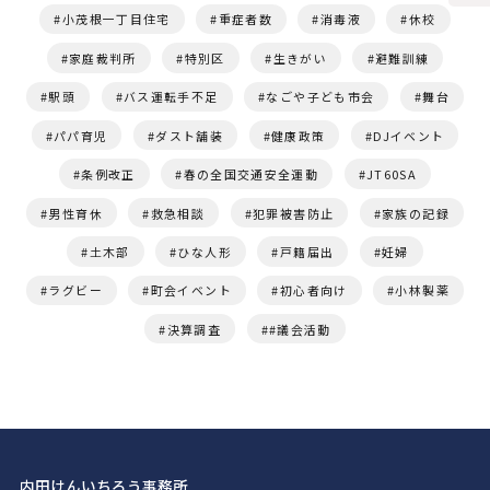
小茂根一丁目住宅
重症者数
消毒液
休校
家庭裁判所
特別区
生きがい
避難訓練
駅頭
バス運転手不足
なごや子ども市会
舞台
パパ育児
ダスト舗装
健康政策
DJイベント
条例改正
春の全国交通安全運動
JT60SA
男性育休
救急相談
犯罪被害防止
家族の記録
土木部
ひな人形
戸籍届出
妊婦
ラグビー
町会イベント
初心者向け
小林製薬
決算調査
#議会活動
内田けんいちろう事務所