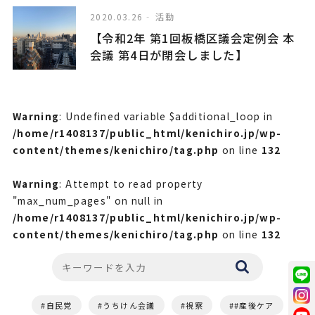
2020.03.26
活動
【令和2年 第1回板橋区議会定例会 本
会議 第4日が閉会しました】
Warning
: Undefined variable $additional_loop in
/home/r1408137/public_html/kenichiro.jp/wp-
content/themes/kenichiro/tag.php
on line
132
Warning
: Attempt to read property
"max_num_pages" on null in
/home/r1408137/public_html/kenichiro.jp/wp-
content/themes/kenichiro/tag.php
on line
132
自民党
うちけん会議
視察
#産後ケア