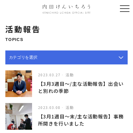
togg
navi
活動報告
TOPICS
2023.03.27
活動
【3月3週目〜/主な活動報告】出会い
と別れの季節
2023.03.08
活動
【3月1週目〜末/主な活動報告】事務
所開きを行いました