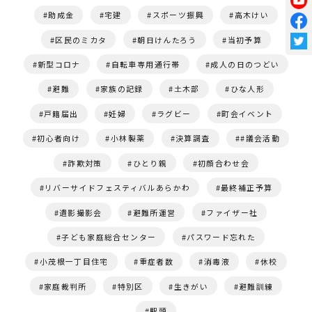
助成金
宅建
スポーツ振興
高木けい
区民のミカタ
朝日けんたろう
当初予算
新型コロナ
自転車専用通行帯
成人の日のつどい
避難
家族の記録
土木部
ひな人形
戸籍届出
妊婦
ラグビー
町会イベント
初心者向け
小林製薬
決算調査
#議会活動
詐欺対策
ひとり親
初顔合わせ会
リバーサイドフェスティバルあらかわ
最終補正予算
遺影撮影会
避難所運営
ファイザー社
子ども家庭総合センター
パスワード忘れた
小茂根一丁目住宅
重症者数
消毒液
休校
家庭裁判所
特別区
生きがい
避難訓練
駅頭