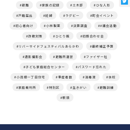
避難
家族の記録
土木部
ひな人形
戸籍届出
妊婦
ラグビー
町会イベント
初心者向け
小林製薬
決算調査
#議会活動
詐欺対策
ひとり親
初顔合わせ会
リバーサイドフェスティバルあらかわ
最終補正予算
遺影撮影会
避難所運営
ファイザー社
子ども家庭総合センター
パスワード忘れた
小茂根一丁目住宅
重症者数
消毒液
休校
家庭裁判所
特別区
生きがい
避難訓練
駅頭