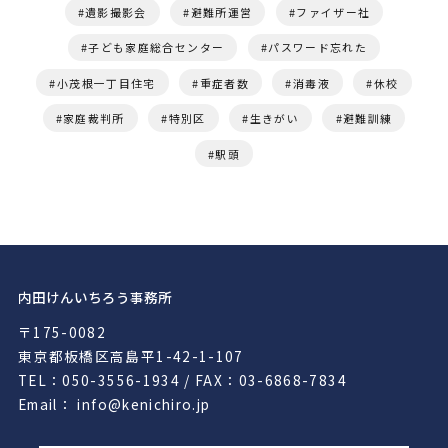
遺影撮影会
避難所運営
ファイザー社
子ども家庭総合センター
パスワード忘れた
小茂根一丁目住宅
重症者数
消毒液
休校
家庭裁判所
特別区
生きがい
避難訓練
駅頭
内田けんいちろう事務所
〒175-0082
東京都板橋区高島平1-42-1-107
TEL：050-3556-1934 / FAX：03-6868-7834
Email： info@kenichiro.jp