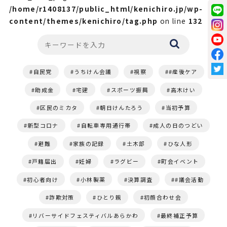
/home/r1408137/public_html/kenichiro.jp/wp-
content/themes/kenichiro/tag.php
on line
132
自民党
うちけん会議
視察
#産後ケア
助成金
宅建
スポーツ振興
高木けい
区民のミカタ
朝日けんたろう
当初予算
新型コロナ
自転車専用通行帯
成人の日のつどい
避難
家族の記録
土木部
ひな人形
戸籍届出
妊婦
ラグビー
町会イベント
初心者向け
小林製薬
決算調査
#議会活動
詐欺対策
ひとり親
初顔合わせ会
リバーサイドフェスティバルあらかわ
最終補正予算