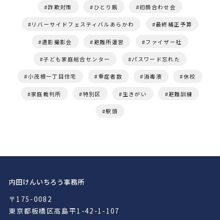
詐欺対策
ひとり親
初顔合わせ会
リバーサイドフェスティバルあらかわ
最終補正予算
遺影撮影会
避難所運営
ファイザー社
子ども家庭総合センター
パスワード忘れた
小茂根一丁目住宅
重症者数
消毒液
休校
家庭裁判所
特別区
生きがい
避難訓練
駅頭
内田けんいちろう事務所
〒175-0082
東京都板橋区高島平1-42-1-107