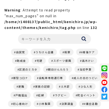
Warning
: Attempt to read property
"max_num_pages" on null in
/home/r1408137/public_html/kenichiro.jp/wp-
content/themes/kenichiro/tag.php
on line
132
自民党
うちけん会議
視察
#産後ケア
助成金
宅建
スポーツ振興
高木けい
区民のミカタ
朝日けんたろう
当初予算
新型コロナ
自転車専用通行帯
成人の日のつどい
避難
家族の記録
土木部
ひな人形
戸籍届出
妊婦
ラグビー
町会イベント
初心者向け
小林製薬
決算調査
#議会活動