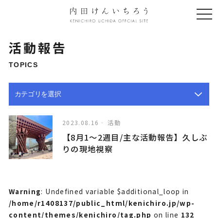
togg
navi
活動報告
TOPICS
2023.08.16
活動
【8月1〜2週目/主な活動報告】久しぶ
りの現地視察
Warning
: Undefined variable $additional_loop in
/home/r1408137/public_html/kenichiro.jp/wp-
content/themes/kenichiro/tag.php
on line
132