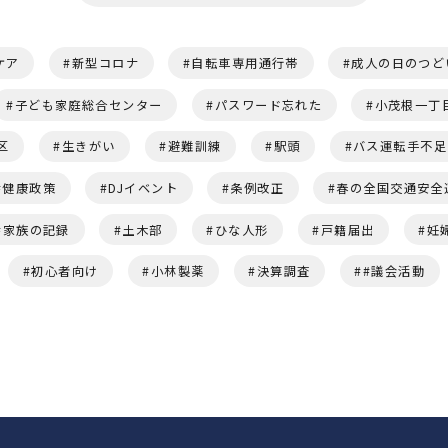
ケア
新型コロナ
自転車専用通行帯
成人の日のつど
子ども家庭総合センター
パスワード忘れた
小茂根一丁
区
生きがい
避難訓練
駅頭
バス運転手不足
健康政策
DJイベント
条例改正
春の全国交通安全
家族の記録
土木部
ひな人形
戸籍届出
妊
初心者向け
小林製薬
決算調査
#議会活動