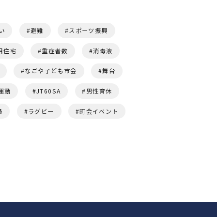
い
避難
スポーツ振興
目住宅
重症者数
消毒液
なごや子ども市会
舞台
運動
JT60SA
男性育休
婦
ラグビー
町会イベント