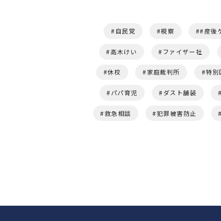
自民党
視察
#産後
高木けい
ファイザー社
休校
家庭裁判所
特別
パパ育児
ダスト舗装
救急相談
犯罪被害防止