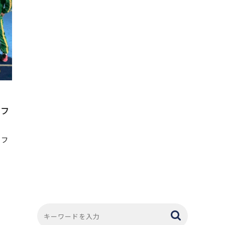
、フ
らフ