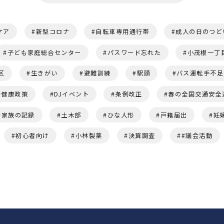
ケア
新型コロナ
自転車専用通行帯
成人の日のつど
子ども家庭総合センター
パスワード忘れた
小茂根一丁
区
生きがい
避難訓練
駅頭
バス運転手不足
健康政策
DJイベント
条例改正
春の全国交通安全
家族の記録
土木部
ひな人形
戸籍届出
妊
初心者向け
小林製薬
決算調査
#議会活動