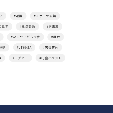
い
避難
スポーツ振興
目住宅
重症者数
消毒液
なごや子ども市会
舞台
運動
JT60SA
男性育休
婦
ラグビー
町会イベント