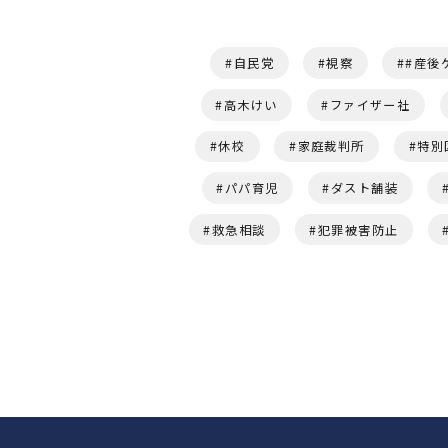
自民党
視察
#産後
高木けい
ファイザー社
休校
家庭裁判所
特別
パパ育児
ダスト舗装
救急相談
犯罪被害防止