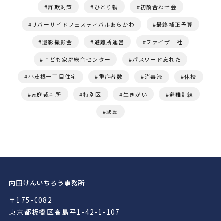
詐欺対策
ひとり親
初顔合わせ会
リバーサイドフェスティバルあらかわ
最終補正予算
遺影撮影会
避難所運営
ファイザー社
子ども家庭総合センター
パスワード忘れた
小茂根一丁目住宅
重症者数
消毒液
休校
家庭裁判所
特別区
生きがい
避難訓練
駅頭
内田けんいちろう事務所
〒175-0082
東京都板橋区高島平1-42-1-107