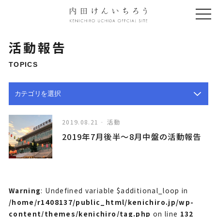
togg
navi
活動報告
TOPICS
2019.08.21
活動
2019年7月後半〜8月中盤の活動報告
Warning
: Undefined variable $additional_loop in
/home/r1408137/public_html/kenichiro.jp/wp-
content/themes/kenichiro/tag.php
on line
132