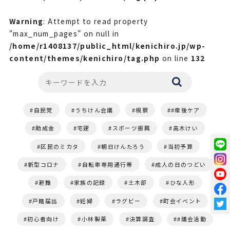
Warning
: Attempt to read property
"max_num_pages" on null in
/home/r1408137/public_html/kenichiro.jp/wp-
content/themes/kenichiro/tag.php
on line
132
自民党
うちけん会議
視察
#産後ケア
助成金
宅建
スポーツ振興
高木けい
区民のミカタ
朝日けんたろう
当初予算
新型コロナ
自転車専用通行帯
成人の日のつどい
避難
家族の記録
土木部
ひな人形
戸籍届出
妊婦
ラグビー
町会イベント
初心者向け
小林製薬
決算調査
#議会活動