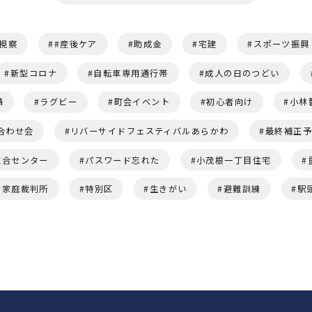
視察
#産後ケア
助成金
宅建
スポーツ振興
新型コロナ
自転車専用通行帯
成人の日のつどい
婦
ラグビー
町会イベント
初心者向け
小林
合わせ会
リバーサイドフェスティバルあらかわ
最終補正
総合センター
パスワード忘れた
小茂根一丁目住宅
家庭裁判所
特別区
生きがい
避難訓練
駅