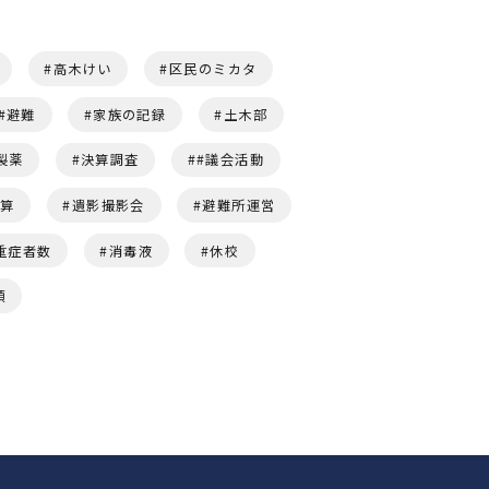
高木けい
区民のミカタ
避難
家族の記録
土木部
製薬
決算調査
#議会活動
予算
遺影撮影会
避難所運営
重症者数
消毒液
休校
頭