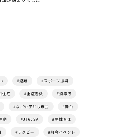
い
避難
スポーツ振興
目住宅
重症者数
消毒液
なごや子ども市会
舞台
運動
JT60SA
男性育休
婦
ラグビー
町会イベント