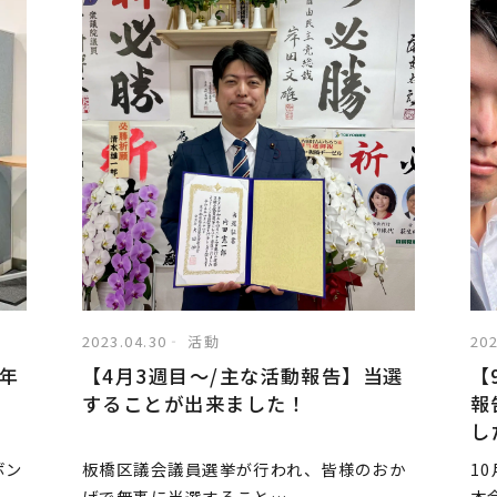
2023.04.30
活動
202
】年
【4月3週目〜/主な活動報告】当選
【
することが出来ました！
報
し
ボン
板橋区議会議員選挙が行われ、皆様のおか
1
げで無事に当選すること…
本