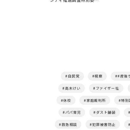
自民党
視察
#産後
高木けい
ファイザー社
休校
家庭裁判所
特別
パパ育児
ダスト舗装
救急相談
犯罪被害防止