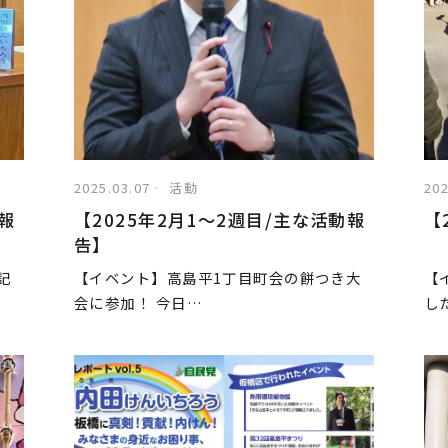
2025.03.07
活動
202
動報
【2025年2月1〜2週目/主な活動報
【
告】
記
【イベント】高島平1丁目町会の餅つき大
【
会に参加！ 今日…
し