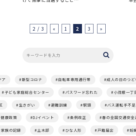
2 / 3
«
1
2
3
»
ケア
新型コロナ
自転車専用通行帯
成人の日のつど
子ども家庭総合センター
パスワード忘れた
小茂根一丁
区
生きがい
避難訓練
駅頭
バス運転手不足
健康政策
DJイベント
条例改正
春の全国交通安全
家族の記録
土木部
ひな人形
戸籍届出
妊