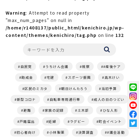
Warning
: Attempt to read property
"max_num_pages" on null in
/home/r1408137/public_html/kenichiro.jp/wp-
content/themes/kenichiro/tag.php
on line
132
自民党
うちけん会議
視察
#産後ケア
助成金
宅建
スポーツ振興
高木けい
区民のミカタ
朝日けんたろう
当初予算
新型コロナ
自転車専用通行帯
成人の日のつどい
避難
家族の記録
土木部
ひな人形
戸籍届出
妊婦
ラグビー
町会イベント
初心者向け
小林製薬
決算調査
#議会活動