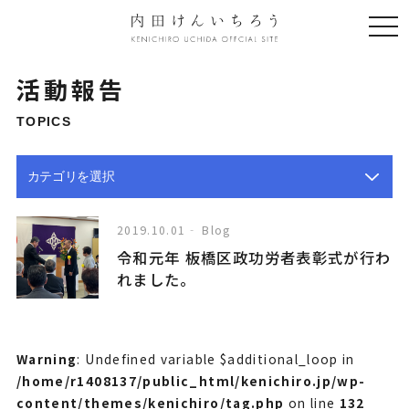
togg
navi
活動報告
TOPICS
2019.10.01
Blog
令和元年 板橋区政功労者表彰式が行わ
れました。
Warning
: Undefined variable $additional_loop in
/home/r1408137/public_html/kenichiro.jp/wp-
content/themes/kenichiro/tag.php
on line
132