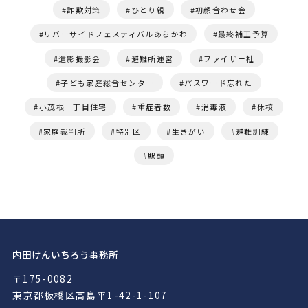
詐欺対策
ひとり親
初顔合わせ会
リバーサイドフェスティバルあらかわ
最終補正予算
遺影撮影会
避難所運営
ファイザー社
子ども家庭総合センター
パスワード忘れた
小茂根一丁目住宅
重症者数
消毒液
休校
家庭裁判所
特別区
生きがい
避難訓練
駅頭
内田けんいちろう事務所
〒175-0082
東京都板橋区高島平1-42-1-107