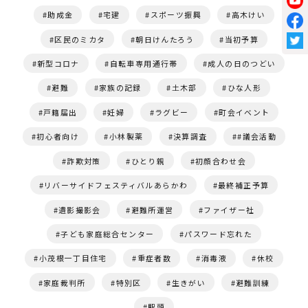
助成金
宅建
スポーツ振興
高木けい
区民のミカタ
朝日けんたろう
当初予算
新型コロナ
自転車専用通行帯
成人の日のつどい
避難
家族の記録
土木部
ひな人形
戸籍届出
妊婦
ラグビー
町会イベント
初心者向け
小林製薬
決算調査
#議会活動
詐欺対策
ひとり親
初顔合わせ会
リバーサイドフェスティバルあらかわ
最終補正予算
遺影撮影会
避難所運営
ファイザー社
子ども家庭総合センター
パスワード忘れた
小茂根一丁目住宅
重症者数
消毒液
休校
家庭裁判所
特別区
生きがい
避難訓練
駅頭