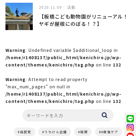
2020.11.09
活動
【板橋こども動物園がリニューアル！
ヤギが屋根にのぼる！？】
Warning
: Undefined variable $additional_loop in
/home/r1408137/public_html/kenichiro.jp/wp-
content/themes/kenichiro/tag.php
on line
132
Warning
: Attempt to read property
"max_num_pages" on null in
/home/r1408137/public_html/kenichiro.jp/wp-
content/themes/kenichiro/tag.php
on line
132
自民党
うちけん会議
視察
#産後ケア