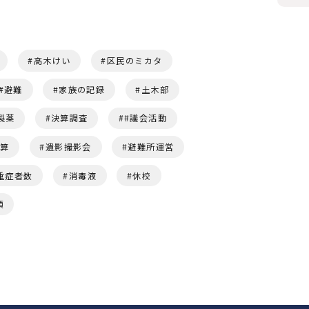
高木けい
区民のミカタ
避難
家族の記録
土木部
製薬
決算調査
#議会活動
予算
遺影撮影会
避難所運営
重症者数
消毒液
休校
頭