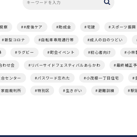
視察
#産後ケア
助成金
宅建
スポーツ振興
新型コロナ
自転車専用通行帯
成人の日のつどい
婦
ラグビー
町会イベント
初心者向け
小林
合わせ会
リバーサイドフェスティバルあらかわ
最終補正
総合センター
パスワード忘れた
小茂根一丁目住宅
家庭裁判所
特別区
生きがい
避難訓練
駅