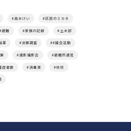
高木けい
区民のミカタ
避難
家族の記録
土木部
製薬
決算調査
#議会活動
予算
遺影撮影会
避難所運営
重症者数
消毒液
休校
頭