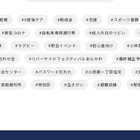
視察
#産後ケア
助成金
宅建
スポーツ振興
新型コロナ
自転車専用通行帯
成人の日のつどい
婦
ラグビー
町会イベント
初心者向け
小林
合わせ会
リバーサイドフェスティバルあらかわ
最終補正
総合センター
パスワード忘れた
小茂根一丁目住宅
家庭裁判所
特別区
生きがい
避難訓練
駅