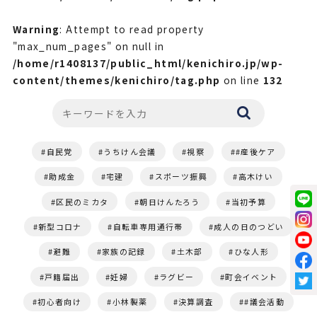
Warning
: Attempt to read property
"max_num_pages" on null in
/home/r1408137/public_html/kenichiro.jp/wp-
content/themes/kenichiro/tag.php
on line
132
自民党
うちけん会議
視察
#産後ケア
助成金
宅建
スポーツ振興
高木けい
区民のミカタ
朝日けんたろう
当初予算
新型コロナ
自転車専用通行帯
成人の日のつどい
避難
家族の記録
土木部
ひな人形
戸籍届出
妊婦
ラグビー
町会イベント
初心者向け
小林製薬
決算調査
#議会活動