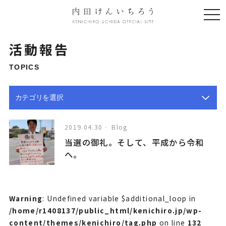
togg
navi
活動報告
TOPICS
2019.04.30
Blog
当選の御礼。そして、平成から令和
へ。
Warning
: Undefined variable $additional_loop in
/home/r1408137/public_html/kenichiro.jp/wp-
content/themes/kenichiro/tag.php
on line
132