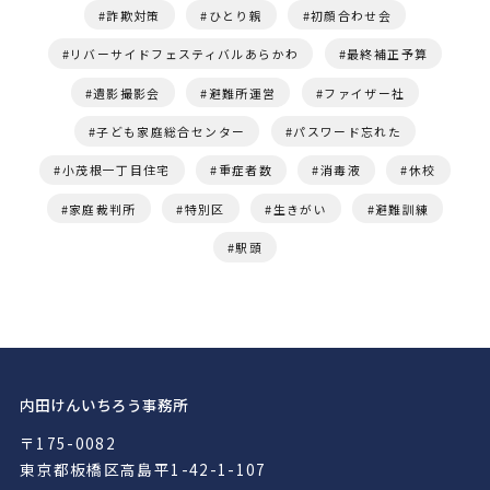
詐欺対策
ひとり親
初顔合わせ会
リバーサイドフェスティバルあらかわ
最終補正予算
遺影撮影会
避難所運営
ファイザー社
子ども家庭総合センター
パスワード忘れた
小茂根一丁目住宅
重症者数
消毒液
休校
家庭裁判所
特別区
生きがい
避難訓練
駅頭
内田けんいちろう事務所
〒175-0082
東京都板橋区高島平1-42-1-107