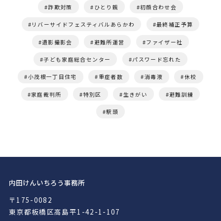
詐欺対策
ひとり親
初顔合わせ会
リバーサイドフェスティバルあらかわ
最終補正予算
遺影撮影会
避難所運営
ファイザー社
子ども家庭総合センター
パスワード忘れた
小茂根一丁目住宅
重症者数
消毒液
休校
家庭裁判所
特別区
生きがい
避難訓練
駅頭
内田けんいちろう事務所
〒175-0082
東京都板橋区高島平1-42-1-107