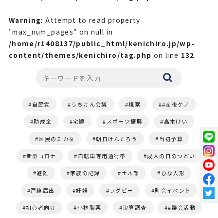
Warning
: Attempt to read property
"max_num_pages" on null in
/home/r1408137/public_html/kenichiro.jp/wp-
content/themes/kenichiro/tag.php
on line
132
自民党
うちけん会議
視察
#産後ケア
助成金
宅建
スポーツ振興
高木けい
区民のミカタ
朝日けんたろう
当初予算
新型コロナ
自転車専用通行帯
成人の日のつどい
避難
家族の記録
土木部
ひな人形
戸籍届出
妊婦
ラグビー
町会イベント
初心者向け
小林製薬
決算調査
#議会活動