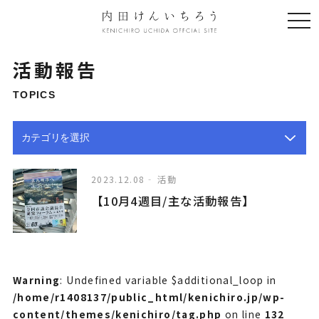
togg
navi
活動報告
TOPICS
2023.12.08
活動
【10月4週目/主な活動報告】
Warning
: Undefined variable $additional_loop in
/home/r1408137/public_html/kenichiro.jp/wp-
content/themes/kenichiro/tag.php
on line
132