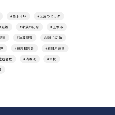
高木けい
区民のミカタ
避難
家族の記録
土木部
製薬
決算調査
#議会活動
予算
遺影撮影会
避難所運営
重症者数
消毒液
休校
頭