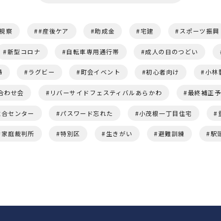
視察
#産後ケア
助成金
宅建
スポーツ振興
新型コロナ
自転車専用通行帯
成人の日のつどい
婦
ラグビー
町会イベント
初心者向け
小林
合わせ会
リバーサイドフェスティバルあらかわ
最終補正
総合センター
パスワード忘れた
小茂根一丁目住宅
家庭裁判所
特別区
生きがい
避難訓練
駅