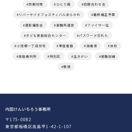
詐欺対策
ひとり親
初顔合わせ会
リバーサイドフェスティバルあらかわ
最終補正予算
遺影撮影会
避難所運営
ファイザー社
子ども家庭総合センター
パスワード忘れた
小茂根一丁目住宅
重症者数
消毒液
休校
家庭裁判所
特別区
生きがい
避難訓練
駅頭
内田けんいちろう事務所
〒175-0082
東京都板橋区高島平1-42-1-107