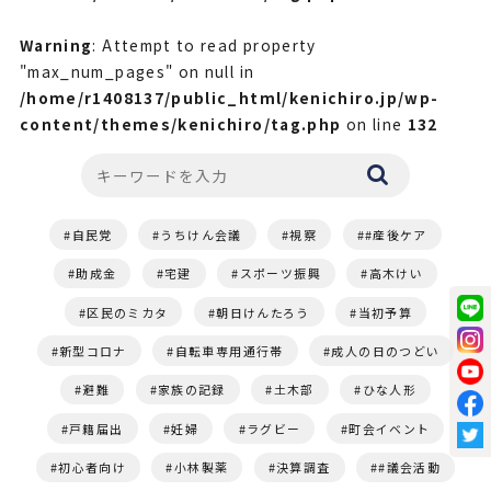
Warning
: Attempt to read property
"max_num_pages" on null in
/home/r1408137/public_html/kenichiro.jp/wp-
content/themes/kenichiro/tag.php
on line
132
自民党
うちけん会議
視察
#産後ケア
助成金
宅建
スポーツ振興
高木けい
区民のミカタ
朝日けんたろう
当初予算
新型コロナ
自転車専用通行帯
成人の日のつどい
避難
家族の記録
土木部
ひな人形
戸籍届出
妊婦
ラグビー
町会イベント
初心者向け
小林製薬
決算調査
#議会活動