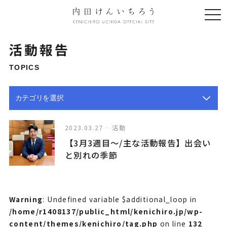
togg
navi
活動報告
TOPICS
2023.03.27
活動
【3月3週目〜/主な活動報告】出会い
と別れの季節
Warning
: Undefined variable $additional_loop in
/home/r1408137/public_html/kenichiro.jp/wp-
content/themes/kenichiro/tag.php
on line
132