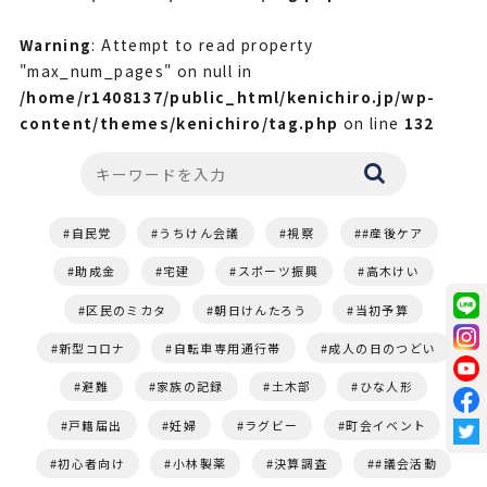
Warning
: Attempt to read property
"max_num_pages" on null in
/home/r1408137/public_html/kenichiro.jp/wp-
content/themes/kenichiro/tag.php
on line
132
自民党
うちけん会議
視察
#産後ケア
助成金
宅建
スポーツ振興
高木けい
区民のミカタ
朝日けんたろう
当初予算
新型コロナ
自転車専用通行帯
成人の日のつどい
避難
家族の記録
土木部
ひな人形
戸籍届出
妊婦
ラグビー
町会イベント
初心者向け
小林製薬
決算調査
#議会活動