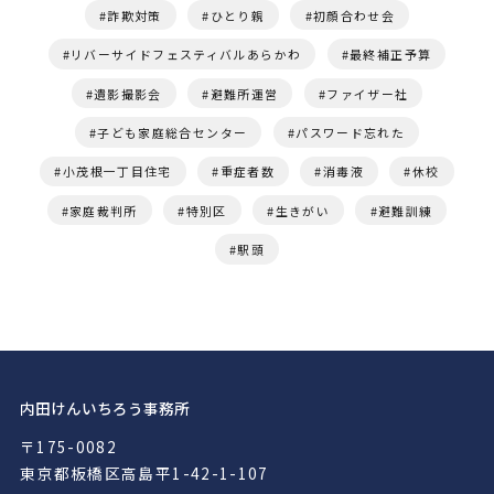
詐欺対策
ひとり親
初顔合わせ会
リバーサイドフェスティバルあらかわ
最終補正予算
遺影撮影会
避難所運営
ファイザー社
子ども家庭総合センター
パスワード忘れた
小茂根一丁目住宅
重症者数
消毒液
休校
家庭裁判所
特別区
生きがい
避難訓練
駅頭
内田けんいちろう事務所
〒175-0082
東京都板橋区高島平1-42-1-107