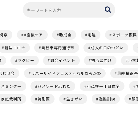
視察
#産後ケア
助成金
宅建
スポーツ振興
新型コロナ
自転車専用通行帯
成人の日のつどい
婦
ラグビー
町会イベント
初心者向け
小林
合わせ会
リバーサイドフェスティバルあらかわ
最終補正
総合センター
パスワード忘れた
小茂根一丁目住宅
家庭裁判所
特別区
生きがい
避難訓練
駅