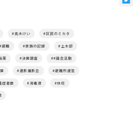
高木けい
区民のミカタ
避難
家族の記録
土木部
製薬
決算調査
#議会活動
予算
遺影撮影会
避難所運営
重症者数
消毒液
休校
頭