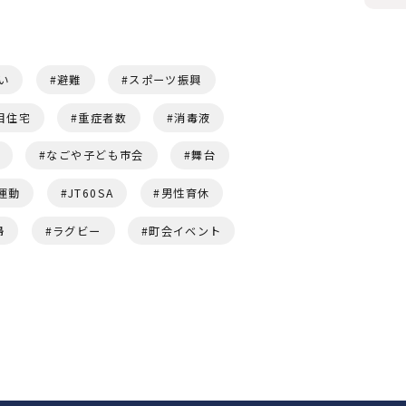
い
避難
スポーツ振興
目住宅
重症者数
消毒液
なごや子ども市会
舞台
運動
JT60SA
男性育休
婦
ラグビー
町会イベント