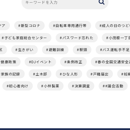
ケア
新型コロナ
自転車専用通行帯
成人の日のつど
子ども家庭総合センター
パスワード忘れた
小茂根一丁
区
生きがい
避難訓練
駅頭
バス運転手不足
健康政策
DJイベント
条例改正
春の全国交通安全
家族の記録
土木部
ひな人形
戸籍届出
妊
初心者向け
小林製薬
決算調査
#議会活動