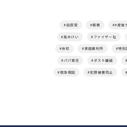
自民党
視察
#産後
高木けい
ファイザー社
休校
家庭裁判所
特別
パパ育児
ダスト舗装
救急相談
犯罪被害防止