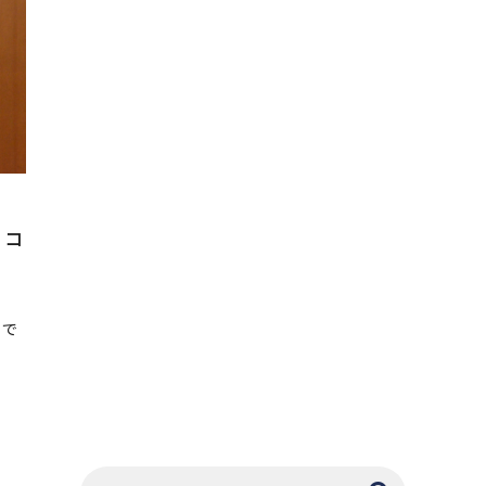
、コ
議
うで