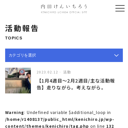
togg
navi
活動報告
TOPICS
2023.02.12
活動
【1月4週目〜2月2週目/主な活動報
告】走りながら。考えながら。
Warning
: Undefined variable $additional_loop in
/home/r1408137/public_html/kenichiro.jp/wp-
content/themes/kenichiro/tag.php
on line
132