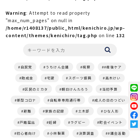
Warning
: Attempt to read property
"max_num_pages" on null in
/home/r1408137/public_html/kenichiro.jp/wp-
content/themes/kenichiro/tag.php
on line
132
自民党
うちけん会議
視察
#産後ケア
助成金
宅建
スポーツ振興
高木けい
区民のミカタ
朝日けんたろう
当初予算
新型コロナ
自転車専用通行帯
成人の日のつどい
避難
家族の記録
土木部
ひな人形
戸籍届出
妊婦
ラグビー
町会イベント
初心者向け
小林製薬
決算調査
#議会活動