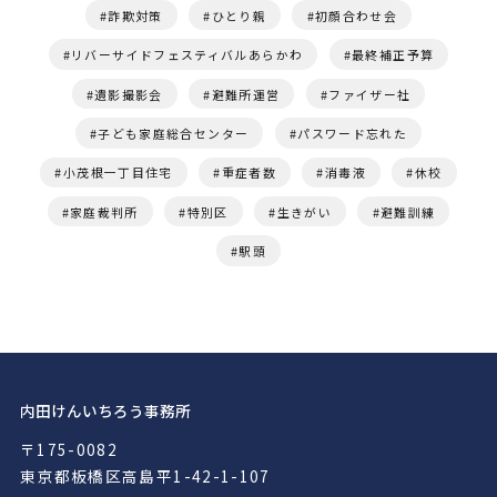
詐欺対策
ひとり親
初顔合わせ会
リバーサイドフェスティバルあらかわ
最終補正予算
遺影撮影会
避難所運営
ファイザー社
子ども家庭総合センター
パスワード忘れた
小茂根一丁目住宅
重症者数
消毒液
休校
家庭裁判所
特別区
生きがい
避難訓練
駅頭
内田けんいちろう事務所
〒175-0082
東京都板橋区高島平1-42-1-107