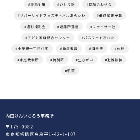
詐欺対策
ひとり親
初顔合わせ会
リバーサイドフェスティバルあらかわ
最終補正予算
遺影撮影会
避難所運営
ファイザー社
子ども家庭総合センター
パスワード忘れた
小茂根一丁目住宅
重症者数
消毒液
休校
家庭裁判所
特別区
生きがい
避難訓練
駅頭
内田けんいちろう事務所
〒175-0082
東京都板橋区高島平1-42-1-107