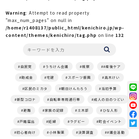
Warning
: Attempt to read property
"max_num_pages" on null in
/home/r1408137/public_html/kenichiro.jp/wp-
content/themes/kenichiro/tag.php
on line
132
自民党
うちけん会議
視察
#産後ケア
助成金
宅建
スポーツ振興
高木けい
区民のミカタ
朝日けんたろう
当初予算
新型コロナ
自転車専用通行帯
成人の日のつどい
避難
家族の記録
土木部
ひな人形
戸籍届出
妊婦
ラグビー
町会イベント
初心者向け
小林製薬
決算調査
#議会活動