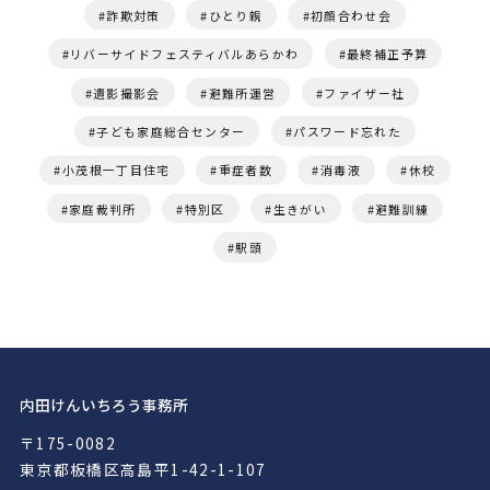
詐欺対策
ひとり親
初顔合わせ会
リバーサイドフェスティバルあらかわ
最終補正予算
遺影撮影会
避難所運営
ファイザー社
子ども家庭総合センター
パスワード忘れた
小茂根一丁目住宅
重症者数
消毒液
休校
家庭裁判所
特別区
生きがい
避難訓練
駅頭
内田けんいちろう事務所
〒175-0082
東京都板橋区高島平1-42-1-107