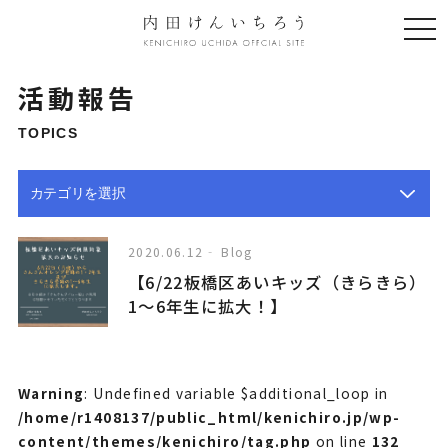
togg
navi
活動報告
TOPICS
2020.06.12
Blog
【6/22板橋区あいキッズ（きらきら）
1～6年生に拡大！】
Warning
: Undefined variable $additional_loop in
/home/r1408137/public_html/kenichiro.jp/wp-
content/themes/kenichiro/tag.php
on line
132