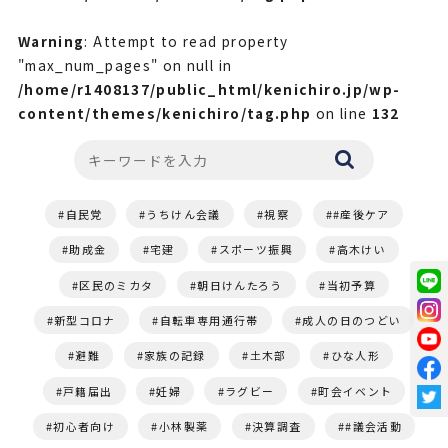
Warning
: Attempt to read property
"max_num_pages" on null in
/home/r1408137/public_html/kenichiro.jp/wp-
content/themes/kenichiro/tag.php
on line
132
自民党
うちけん会議
視察
#産後ケア
助成金
宅建
スポーツ振興
高木けい
区民のミカタ
朝日けんたろう
当初予算
新型コロナ
自転車専用通行帯
成人の日のつどい
避難
家族の記録
土木部
ひな人形
戸籍届出
妊婦
ラグビー
町会イベント
初心者向け
小林製薬
決算調査
#議会活動