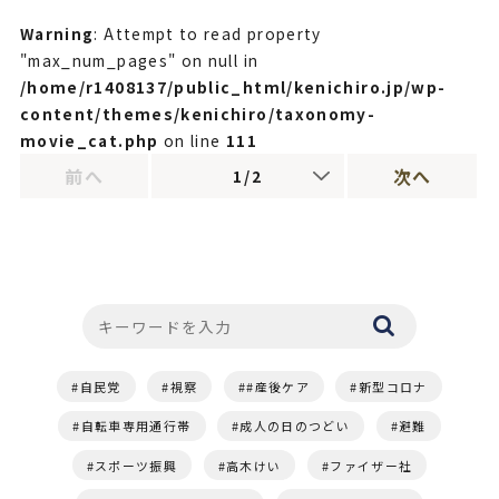
Warning
: Attempt to read property
"max_num_pages" on null in
/home/r1408137/public_html/kenichiro.jp/wp-
content/themes/kenichiro/taxonomy-
movie_cat.php
on line
111
前へ
次へ
1/2
自民党
視察
#産後ケア
新型コロナ
自転車専用通行帯
成人の日のつどい
避難
スポーツ振興
高木けい
ファイザー社