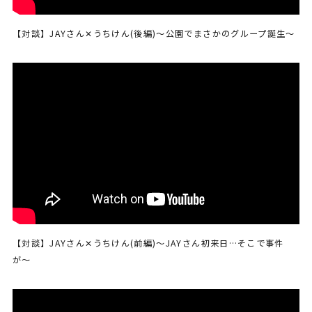
【対談】JAYさん✕うちけん(後編)〜公園でまさかのグループ誕生〜
【対談】JAYさん✕うちけん(前編)〜JAYさん初来日…そこで事件
が〜