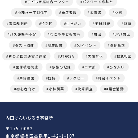
子ども家庭総合センター
パスワード忘れた
小茂根一丁目住宅
重症者数
消毒液
休校
家庭裁判所
特別区
生きがい
避難訓練
駅頭
バス運転手不足
なごや子ども市会
舞台
パパ育児
ダスト舗装
健康政策
DJイベント
条例改正
春の全国交通安全運動
JT60SA
男性育休
救急相談
犯罪被害防止
家族の記録
土木部
ひな人形
戸籍届出
妊婦
ラグビー
町会イベント
初心者向け
小林製薬
決算調査
#議会活動
内田けんいちろう事務所
〒175-0082
東京都板橋区高島平1-42-1-107