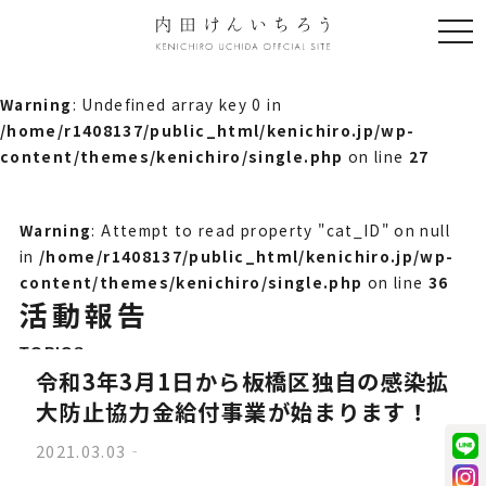
togg
navi
Warning
: Undefined array key 0 in
/home/r1408137/public_html/kenichiro.jp/wp-
content/themes/kenichiro/single.php
on line
27
Warning
: Attempt to read property "cat_ID" on null
in
/home/r1408137/public_html/kenichiro.jp/wp-
content/themes/kenichiro/single.php
on line
36
活動報告
TOPICS
令和3年3月1日から板橋区独自の感染拡
大防止協力金給付事業が始まります！
2021.03.03