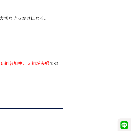
も大切なきっかけになる。
６組参加中、３組が夫婦
での