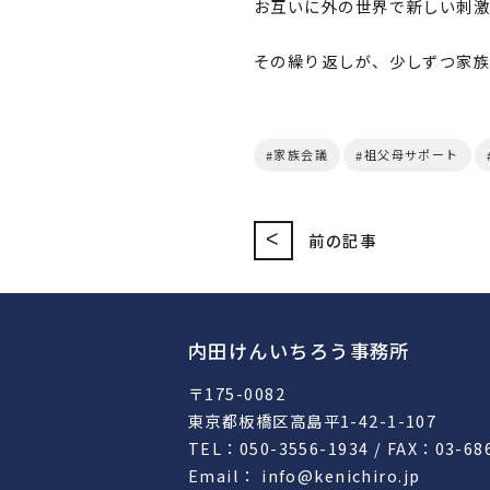
お互いに外の世界で新しい刺激
その繰り返しが、少しずつ家族
家族会議
祖父母サポート
<
前の記事
内田けんいちろう事務所
〒175-0082
東京都板橋区高島平1-42-1-107
TEL：050-3556-1934 / FAX：03-68
Email： info@kenichiro.jp