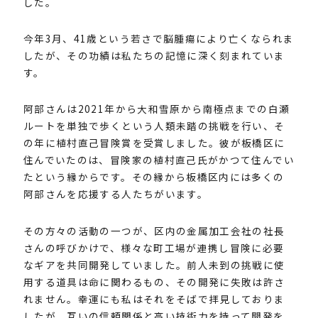
した。
今年3月、41歳という若さで脳腫瘍により亡くなられま
したが、その功績は私たちの記憶に深く刻まれていま
す。
阿部さんは2021年から大和雪原から南極点までの白瀬
ルートを単独で歩くという人類未踏の挑戦を行い、そ
の年に植村直己冒険賞を受賞しました。彼が板橋区に
住んでいたのは、冒険家の植村直己氏がかつて住んでい
たという縁からです。その縁から板橋区内には多くの
阿部さんを応援する人たちがいます。
その方々の活動の一つが、区内の金属加工会社の社長
さんの呼びかけで、様々な町工場が連携し冒険に必要
なギアを共同開発していました。前人未到の挑戦に使
用する道具は命に関わるもの、その開発に失敗は許さ
れません。幸運にも私はそれをそばで拝見しておりま
したが、互いの信頼関係と高い技術力を持って開発を