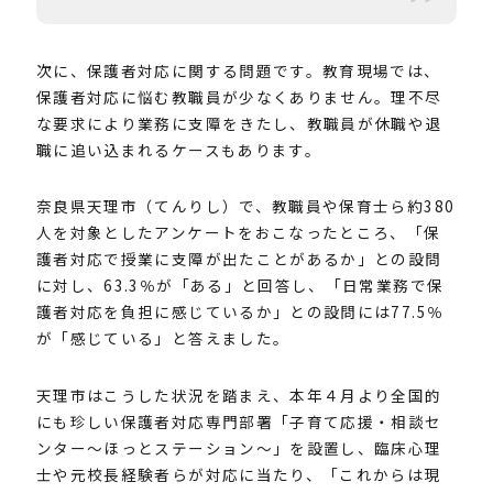
次に、保護者対応に関する問題です。教育現場では、
保護者対応に悩む教職員が少なくありません。理不尽
な要求により業務に支障をきたし、教職員が休職や退
職に追い込まれるケースもあります。
奈良県天理市（てんりし）で、教職員や保育士ら約380
人を対象としたアンケートをおこなったところ、「保
護者対応で授業に支障が出たことがあるか」との設問
に対し、63.3％が「ある」と回答し、「日常業務で保
護者対応を負担に感じているか」との設問には77.5％
が「感じている」と答えました。
天理市はこうした状況を踏まえ、本年４月より全国的
にも珍しい保護者対応専門部署「子育て応援・相談セ
ンター～ほっとステーション～」を設置し、臨床心理
士や元校長経験者らが対応に当たり、「これからは現