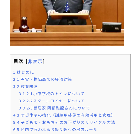
目次
[
非表示
]
1
はじめに
2
1.円安・物価高での経済対策
3
2.教育関連
3.1
2-1小中学校のトイレについて
3.2
2-2スクールロイヤーについて
3.3
2-3冒険家 阿部雅龍さんについて
4
3.防災体制の強化（訓練用装備の有効活用と管理）
5
4.子ども服・おもちゃのお下がりのリサイクル方法
6
5.区内で行われるお祭り等への出店ルール