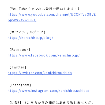
【You Tubeチャンネル登録お願いします！】
https://www.youtube.com/channel/UCCkTVvQ9VE
GpvlWVzvw997Q
【オフィシャルブログ】
https://kenichiro.jp/blog/
【Facebook】
https://www.facebook.com/kenichiro.jp/
【Twitter】
https://twitter.com/kenichirouchida
【Instagram】
https://www.instagram.com/kenichiro.uchida/
【LINE】（こちらからの発信はあまり致しませんが、