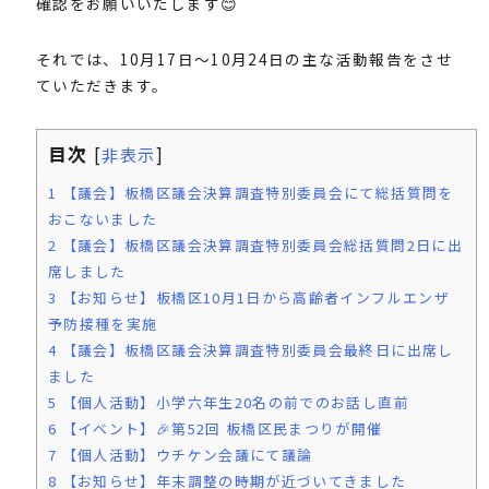
確認をお願いいたします😊
それでは、10月17日〜10月24日の主な活動報告をさせ
ていただきます。
目次
[
非表示
]
1
【議会】板橋区議会決算調査特別委員会にて総括質問を
おこないました
2
【議会】板橋区議会決算調査特別委員会総括質問2日に出
席しました
3
【お知らせ】板橋区10月1日から高齢者インフルエンザ
予防接種を実施
4
【議会】板橋区議会決算調査特別委員会最終日に出席し
ました
5
【個人活動】小学六年生20名の前でのお話し直前
6
【イベント】🎉第52回 板橋区民まつりが開催
7
【個人活動】ウチケン会議にて議論
8
【お知らせ】年末調整の時期が近づいてきました