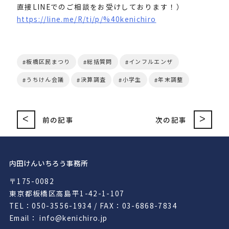
直接LINEでのご相談をお受けしております！）
https://line.me/R/ti/p/%40kenichiro
板橋区民まつり
総括質問
インフルエンザ
うちけん会議
決算調査
小学生
年末調整
<
>
前の記事
次の記事
内田けんいちろう事務所
〒175-0082
東京都板橋区高島平1-42-1-107
TEL：050-3556-1934 / FAX：03-6868-7834
Email： info@kenichiro.jp