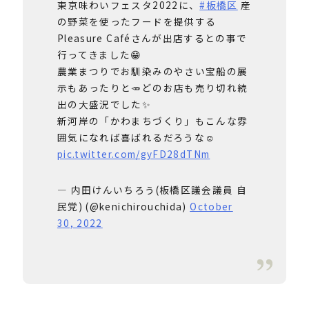
東京味わいフェスタ2022に、
#板橋区
産
の野菜を使ったフードを提供する
Pleasure Caféさんが出店するとの事で
行ってきました😁
農業まつりでお馴染みのやさい宝船の展
示もあったりと🥕どのお店も売り切れ続
出の大盛況でした✨
新河岸の「かわまちづくり」もこんな雰
囲気になれば喜ばれるだろうな☺️
pic.twitter.com/gyFD28dTNm
— 内田けんいちろう(板橋区議会議員 自
民党) (@kenichirouchida)
October
30, 2022