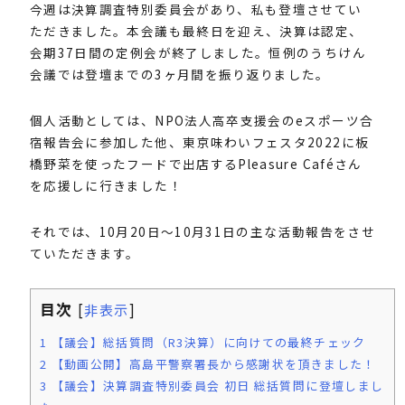
今週は決算調査特別委員会があり、私も登壇させてい
ただきました。本会議も最終日を迎え、決算は認定、
会期37日間の定例会が終了しました。恒例のうちけん
会議では登壇までの3ヶ月間を振り返りました。
個人活動としては、NPO法人高卒支援会のeスポーツ合
宿報告会に参加した他、東京味わいフェスタ2022に板
橋野菜を使ったフードで出店するPleasure Caféさん
を応援しに行きました！
それでは、10月20日〜10月31日の主な活動報告をさせ
ていただきます。
目次
[
非表示
]
1
【議会】総括質問（R3決算）に向けての最終チェック
2
【動画公開】高島平警察署長から感謝状を頂きました！
3
【議会】決算調査特別委員会 初日 総括質問に登壇しまし