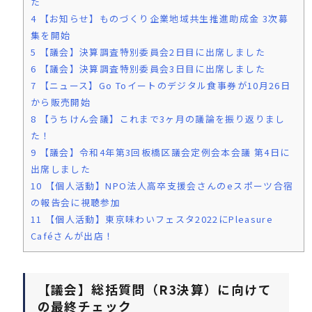
た
4
【お知らせ】ものづくり企業地域共生推進助成金 3次募
集を開始
5
【議会】決算調査特別委員会2日目に出席しました
6
【議会】決算調査特別委員会3日目に出席しました
7
【ニュース】Go Toイートのデジタル食事券が10月26日
から販売開始
8
【うちけん会議】これまで3ヶ月の議論を振り返りまし
た！
9
【議会】令和4年第3回板橋区議会定例会本会議 第4日に
出席しました
10
【個人活動】NPO法人高卒支援会さんのeスポーツ合宿
の報告会に視聴参加
11
【個人活動】東京味わいフェスタ2022にPleasure
Caféさんが出店！
【議会】総括質問（R3決算）に向けて
の最終チェック