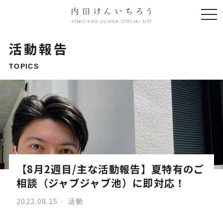
togg
navi
活動報告
TOPICS
【8月2週目/主な活動報告】夏特有のご
相談（ジャブジャブ池）に即対応！
2022.08.15
活動