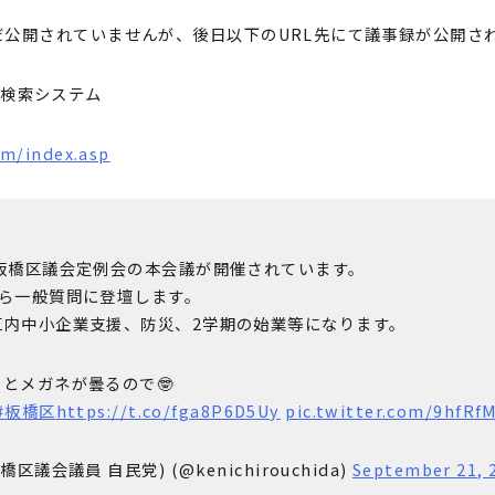
まだ公開されていませんが、後日以下のURL先にて議事録が公開さ
録検索システム
com/index.asp
板橋区議会定例会の本会議が開催されています。
から一般質問に登壇します。
区内中小企業支援、防災、2学期の始業等になります。
とメガネが曇るので🤓
#板橋区
https://t.co/fga8P6D5Uy
pic.twitter.com/9hfRf
議会議員 自民党) (@kenichirouchida)
September 21, 