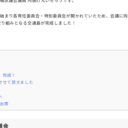
橋区議会議員 内田けんいちろうです。
が始まり各常任委員会・特別委員会が開かれていたため、会議に向
取り組みとなる交通島が完成しました！
、完成！
させて頂きました
へ
に出席
調会