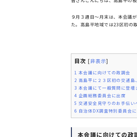
皆さんこんにちは、高島平の板
９月３週目〜月末は、本会議
た。高島平地域では23区初の
目次
[
非表示
]
1
本会議に向けての政調会
2
高島平に２３区初の交通島
3
本会議にて一般質問に登壇
4
企画総務委員会に出席
5
交通安全見守りのお手伝い
6
自治体DX調査特別委員会
本会議に向けての政