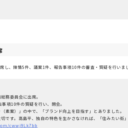
席
席し、陳情5件、議案1件、報告事項10件の審査・質疑を行いま
画総務委員会に出席。
告事項10件の質疑を行い、閉会。
針（素案）」の中で、「ブランド向上を目指す」とありました。
大切です。高島平、独自の特色を生かさなければ、「住みたい街
.com/cwwj9Lk7bb