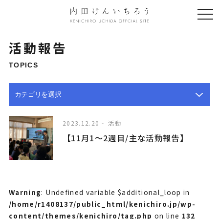
togg
navi
活動報告
TOPICS
2023.12.20
活動
【11月1〜2週目/主な活動報告】
Warning
: Undefined variable $additional_loop in
/home/r1408137/public_html/kenichiro.jp/wp-
content/themes/kenichiro/tag.php
on line
132