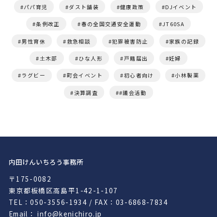
パパ育児
ダスト舗装
健康政策
DJイベント
条例改正
春の全国交通安全運動
JT60SA
男性育休
救急相談
犯罪被害防止
家族の記録
土木部
ひな人形
戸籍届出
妊婦
ラグビー
町会イベント
初心者向け
小林製薬
決算調査
#議会活動
内田けんいちろう事務所
〒175-0082
東京都板橋区高島平1-42-1-107
TEL：050-3556-1934 / FAX：03-6868-7834
Email： info@kenichiro.jp