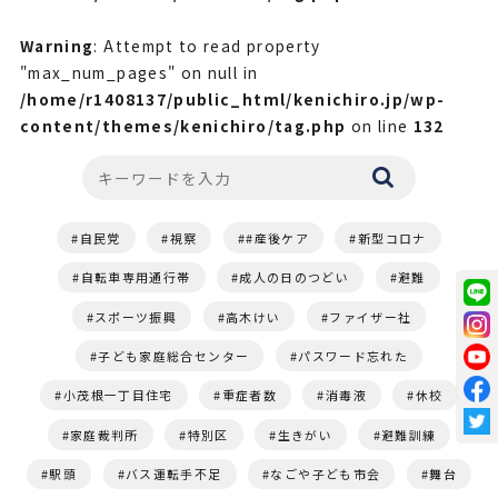
Warning
: Attempt to read property
"max_num_pages" on null in
/home/r1408137/public_html/kenichiro.jp/wp-
content/themes/kenichiro/tag.php
on line
132
自民党
視察
#産後ケア
新型コロナ
自転車専用通行帯
成人の日のつどい
避難
スポーツ振興
高木けい
ファイザー社
子ども家庭総合センター
パスワード忘れた
小茂根一丁目住宅
重症者数
消毒液
休校
家庭裁判所
特別区
生きがい
避難訓練
駅頭
バス運転手不足
なごや子ども市会
舞台