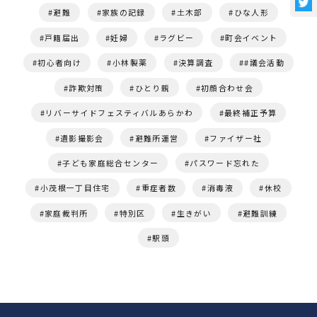
避難
家族の記録
土木部
ひな人形
戸籍届出
妊婦
ラグビー
町会イベント
初心者向け
小林製薬
決算調査
#議会活動
詐欺対策
ひとり親
初顔合わせ会
リバーサイドフェスティバルあらかわ
最終補正予算
遺影撮影会
避難所運営
ファイザー社
子ども家庭総合センター
パスワード忘れた
小茂根一丁目住宅
重症者数
消毒液
休校
家庭裁判所
特別区
生きがい
避難訓練
駅頭