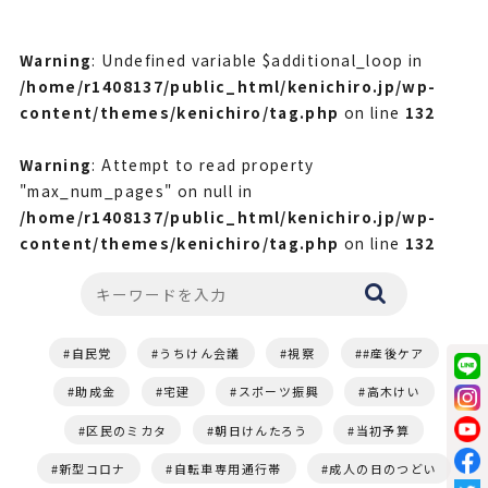
Warning
: Undefined variable $additional_loop in
/home/r1408137/public_html/kenichiro.jp/wp-
content/themes/kenichiro/tag.php
on line
132
Warning
: Attempt to read property
"max_num_pages" on null in
/home/r1408137/public_html/kenichiro.jp/wp-
content/themes/kenichiro/tag.php
on line
132
自民党
うちけん会議
視察
#産後ケア
助成金
宅建
スポーツ振興
高木けい
区民のミカタ
朝日けんたろう
当初予算
新型コロナ
自転車専用通行帯
成人の日のつどい