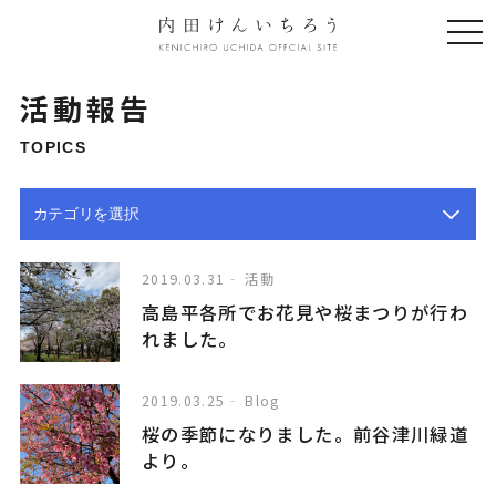
togg
navi
活動報告
TOPICS
2019.03.31
活動
高島平各所でお花見や桜まつりが行わ
れました。
2019.03.25
Blog
桜の季節になりました。前谷津川緑道
より。