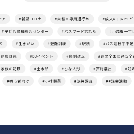
ケア
新型コロナ
自転車専用通行帯
成人の日のつど
子ども家庭総合センター
パスワード忘れた
小茂根一丁
区
生きがい
避難訓練
駅頭
バス運転手不足
健康政策
DJイベント
条例改正
春の全国交通安全
家族の記録
土木部
ひな人形
戸籍届出
妊
初心者向け
小林製薬
決算調査
#議会活動