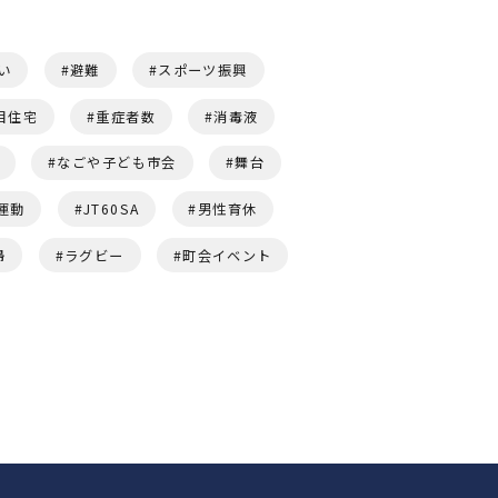
い
避難
スポーツ振興
目住宅
重症者数
消毒液
なごや子ども市会
舞台
運動
JT60SA
男性育休
婦
ラグビー
町会イベント