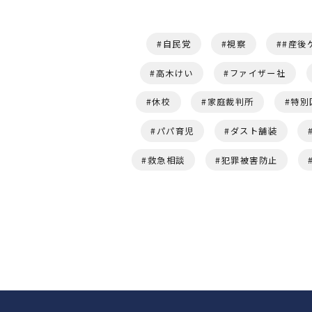
自民党
視察
#産後
高木けい
ファイザー社
休校
家庭裁判所
特別
パパ育児
ダスト舗装
救急相談
犯罪被害防止