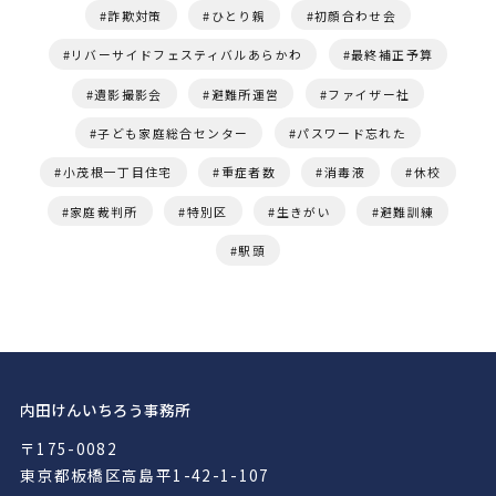
詐欺対策
ひとり親
初顔合わせ会
リバーサイドフェスティバルあらかわ
最終補正予算
遺影撮影会
避難所運営
ファイザー社
子ども家庭総合センター
パスワード忘れた
小茂根一丁目住宅
重症者数
消毒液
休校
家庭裁判所
特別区
生きがい
避難訓練
駅頭
内田けんいちろう事務所
〒175-0082
東京都板橋区高島平1-42-1-107