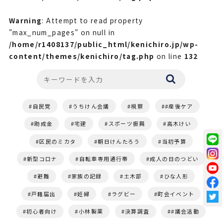
Warning
: Attempt to read property
"max_num_pages" on null in
/home/r1408137/public_html/kenichiro.jp/wp-
content/themes/kenichiro/tag.php
on line
132
自民党
うちけん会議
視察
#産後ケア
助成金
宅建
スポーツ振興
高木けい
区民のミカタ
朝日けんたろう
当初予算
新型コロナ
自転車専用通行帯
成人の日のつどい
避難
家族の記録
土木部
ひな人形
戸籍届出
妊婦
ラグビー
町会イベント
初心者向け
小林製薬
決算調査
#議会活動