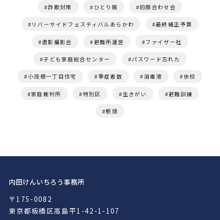
詐欺対策
ひとり親
初顔合わせ会
リバーサイドフェスティバルあらかわ
最終補正予算
遺影撮影会
避難所運営
ファイザー社
子ども家庭総合センター
パスワード忘れた
小茂根一丁目住宅
重症者数
消毒液
休校
家庭裁判所
特別区
生きがい
避難訓練
駅頭
内田けんいちろう事務所
〒175-0082
東京都板橋区高島平1-42-1-107