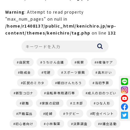
Warning
: Attempt to read property
"max_num_pages" on null in
/home/r1408137/public_html/kenichiro.jp/wp-
content/themes/kenichiro/tag.php
on line
132
自民党
うちけん会議
視察
#産後ケア
助成金
宅建
スポーツ振興
高木けい
区民のミカタ
朝日けんたろう
当初予算
新型コロナ
自転車専用通行帯
成人の日のつどい
避難
家族の記録
土木部
ひな人形
戸籍届出
妊婦
ラグビー
町会イベント
初心者向け
小林製薬
決算調査
#議会活動