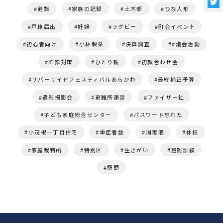
避難
家族の記録
土木部
ひな人形
戸籍届出
妊婦
ラグビー
町会イベント
初心者向け
小林製薬
決算調査
#議会活動
詐欺対策
ひとり親
初顔合わせ会
リバーサイドフェスティバルあらかわ
最終補正予算
遺影撮影会
避難所運営
ファイザー社
子ども家庭総合センター
パスワード忘れた
小茂根一丁目住宅
重症者数
消毒液
休校
家庭裁判所
特別区
生きがい
避難訓練
駅頭