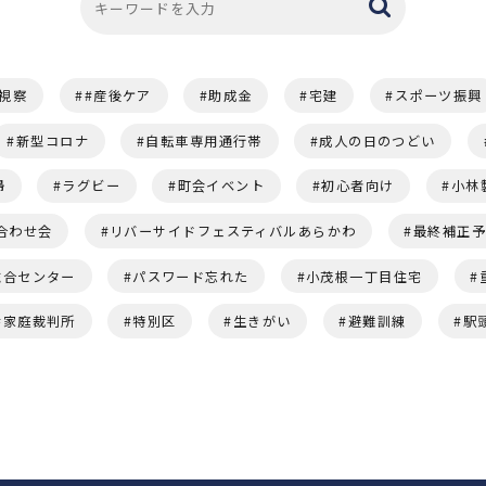
視察
#産後ケア
助成金
宅建
スポーツ振興
新型コロナ
自転車専用通行帯
成人の日のつどい
婦
ラグビー
町会イベント
初心者向け
小林
合わせ会
リバーサイドフェスティバルあらかわ
最終補正
総合センター
パスワード忘れた
小茂根一丁目住宅
家庭裁判所
特別区
生きがい
避難訓練
駅