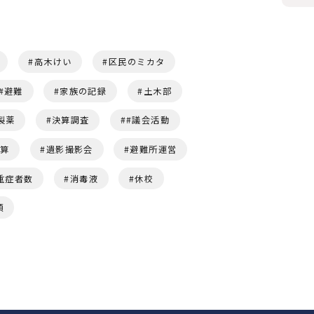
高木けい
区民のミカタ
避難
家族の記録
土木部
製薬
決算調査
#議会活動
予算
遺影撮影会
避難所運営
重症者数
消毒液
休校
頭