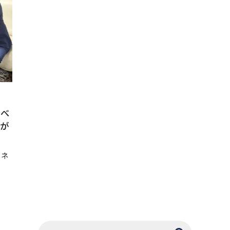
くべ
が
ジネ