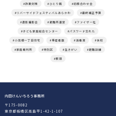
詐欺対策
ひとり親
初顔合わせ会
リバーサイドフェスティバルあらかわ
最終補正予算
遺影撮影会
避難所運営
ファイザー社
子ども家庭総合センター
パスワード忘れた
小茂根一丁目住宅
重症者数
消毒液
休校
家庭裁判所
特別区
生きがい
避難訓練
駅頭
内田けんいちろう事務所
〒175-0082
東京都板橋区高島平1-42-1-107