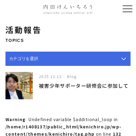
togg
navi
活動報告
TOPICS
2025.12.12
Blog
被害少年サポーター研修会に参加して
Warning
: Undefined variable $additional_loop in
/home/r1408137/public_html/kenichiro.jp/wp-
content/themes/kenichiro/tag.php
on line
132