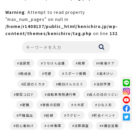
Warning
: Attempt to read property
"max_num_pages" on null in
/home/r1408137/public_html/kenichiro.jp/wp-
content/themes/kenichiro/tag.php
on line
132
自民党
うちけん会議
視察
#産後ケア
助成金
宅建
スポーツ振興
高木けい
区民のミカタ
朝日けんたろう
当初予算
新型コロナ
自転車専用通行帯
成人の日のつどい
避難
家族の記録
土木部
ひな人形
戸籍届出
妊婦
ラグビー
町会イベント
初心者向け
小林製薬
決算調査
#議会活動