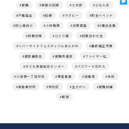
避難
家族の記録
土木部
ひな人形
戸籍届出
妊婦
ラグビー
町会イベント
初心者向け
小林製薬
決算調査
#議会活動
詐欺対策
ひとり親
初顔合わせ会
リバーサイドフェスティバルあらかわ
最終補正予算
遺影撮影会
避難所運営
ファイザー社
子ども家庭総合センター
パスワード忘れた
小茂根一丁目住宅
重症者数
消毒液
休校
家庭裁判所
特別区
生きがい
避難訓練
駅頭